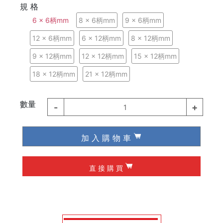
規 格
德國 Knipex
6 x 6柄mm
8 x 6柄mm
9 x 6柄mm
德國 Wiha / Wera
12 x 6柄mm
6 x 12柄mm
8 x 12柄mm
9 x 12柄mm
12 x 12柄mm
15 x 12柄mm
起子類
18 x 12柄mm
21 x 12柄mm
夾具
數量
-
+
1
槌子
加 入 購 物 車
作榫 / 定位
修皮刀 / 刮刀
直 接 購 買
工程筆
墨斗