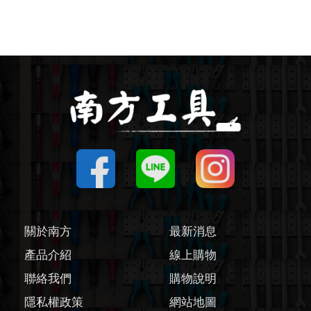
圓鋸機 / 配件
刻磨機 / 配件
線鋸機 / 軍刀鋸
磨切機 / 配件
電鉋 / 配件
鎚鑽 / 配件
關於南方
最新消息
氣動工具
產品介紹
線上購物
聯絡我們
購物說明
輔助工具/配件
隱私權政策
網站地圖