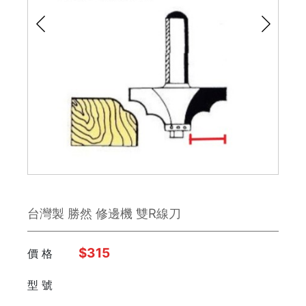
鉋刀
雕刻刀 / 鑿刀
美工刀 / 刀類
銼刀
手鋸
鉗子
台灣製 勝然 修邊機 雙R線刀
板手
日本 Engineer
$315
價 格
型 號
FUJIYA富士劍