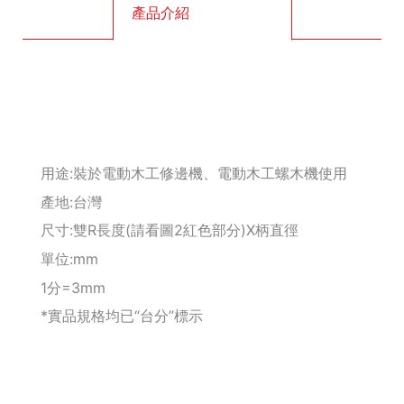
產品介紹
釘拔 / 釘送
Makita 機台
Maktec 牧科
Makita 配件
用途:裝於電動木工修邊機、電動木工螺木機使用
產地:台灣
WORX 威克士
尺寸:雙R長度(請看圖2紅色部分)X柄直徑
單位:mm
砂紙 / 拋光
1分=3mm
鑽頭 / 轉接桿
*實品規格均已“台分”標示
修邊機 / 配件
砂輪機 / 配件