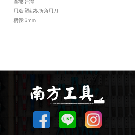
產地:台灣
釘拔 / 釘送
用途:塑鋁板折角用刀
柄徑:6mm
Makita 機台
Maktec 牧科
Makita 配件
WORX 威克士
砂紙 / 拋光
鑽頭 / 轉接桿
修邊機 / 配件
砂輪機 / 配件