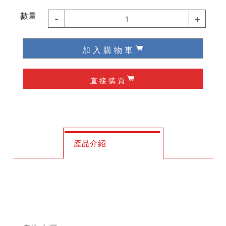
德國 Knipex
數量
-
+
1
德國 Wiha / Wera
加 入 購 物 車
起子類
直 接 購 買
夾具
槌子
作榫 / 定位
產品介紹
修皮刀 / 刮刀
工程筆
墨斗