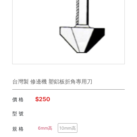
鉋刀
雕刻刀 / 鑿刀
美工刀 / 刀類
銼刀
手鋸
台灣製 修邊機 塑鋁板折角專用刀
鉗子
板手
$250
價 格
日本 Engineer
型 號
FUJIYA富士劍
6mm高
10mm高
規 格