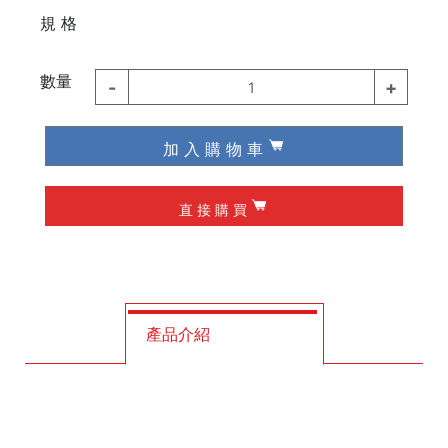
⠀⠀⠀
規 格
德國 Knipex
德國 Wiha / Wera
數量
-
+
1
起子類
加 入 購 物 車
夾具
直 接 購 買
槌子
作榫 / 定位
修皮刀 / 刮刀
產品介紹
工程筆
墨斗