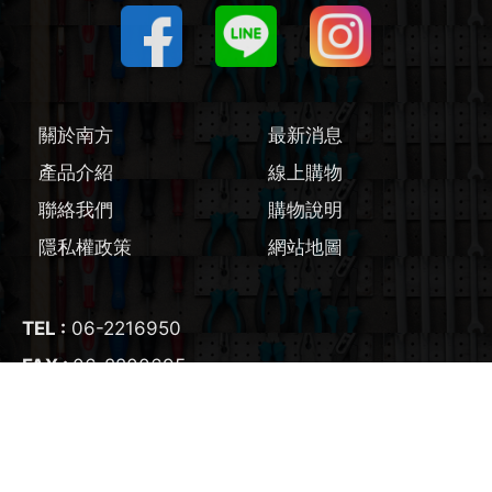
圓鋸機 / 配件
刻磨機 / 配件
關於南方
最新消息
線鋸機 / 軍刀鋸
產品介紹
線上購物
聯絡我們
購物說明
磨切機 / 配件
隱私權政策
網站地圖
電鉋 / 配件
TEL :
06-2216950
鎚鑽 / 配件
FAX :
06-2200695
氣動工具
E-mail :
nangfangtool@gmail.com
ADD :
700
台南市
中西區
友愛街95號
輔助工具/配件