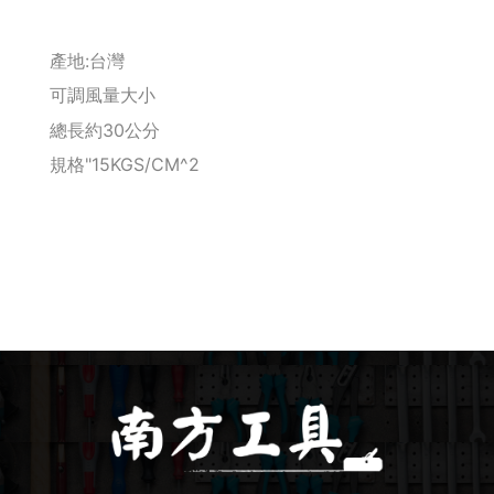
釘拔 / 釘送
產地:台灣
Makita 機台
可調風量大小
總長約30公分
Maktec 牧科
規格"15KGS/CM^2
Makita 配件
WORX 威克士
砂紙 / 拋光
鑽頭 / 轉接桿
修邊機 / 配件
砂輪機 / 配件