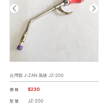
鉋刀
雕刻刀 / 鑿刀
美工刀 / 刀類
銼刀
手鋸
鉗子
台灣製 J-ZAN 風槍 JZ-200
板手
日本 Engineer
$230
價 格
JZ-200
型 號
FUJIYA富士劍