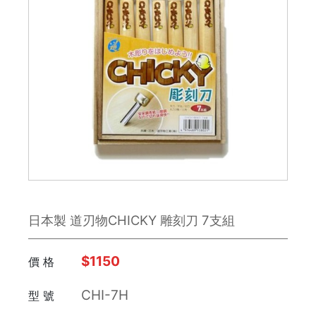
鉋刀
雕刻刀 / 鑿刀
美工刀 / 刀類
銼刀
手鋸
鉗子
日本製 道刃物CHICKY 雕刻刀 7支組
板手
日本 Engineer
$1150
價 格
CHI-7H
型 號
FUJIYA富士劍