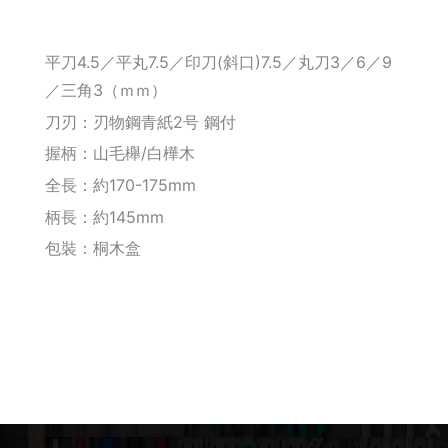
釘拔 / 釘送
平刀4.5／平丸7.5／印刀(斜口)7.5／丸刀3／6／9
Makita 機台
／三角3（ｍｍ）
刀刃：刃物鋼青紙2号 鋼付
Maktec 牧科
握柄：山毛櫸/白樺木
全長：約170-175mm
Makita 配件
柄長：約145mm
WORX 威克士
包裝：桐木盒
砂紙 / 拋光
鑽頭 / 轉接桿
修邊機 / 配件
砂輪機 / 配件