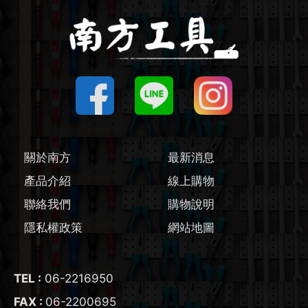
圓鋸機 / 配件
刻磨機 / 配件
線鋸機 / 軍刀鋸
磨切機 / 配件
關於南方
最新消息
電鉋 / 配件
產品介紹
線上購物
聯絡我們
購物說明
鎚鑽 / 配件
隱私權政策
網站地圖
氣動工具
輔助工具/配件
TEL :
06-2216950
FAX :
06-2200695