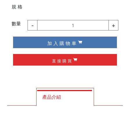
⠀⠀
規 格
德國 Knipex
德國 Wiha / Wera
數量
-
+
1
起子類
加 入 購 物 車
夾具
直 接 購 買
槌子
作榫 / 定位
修皮刀 / 刮刀
產品介紹
工程筆
墨斗