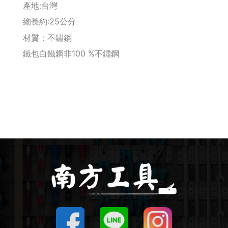
產地:台灣
總長約:25公分
Makita 機台
材質：不鏽鋼
Maktec 牧科
鐵包白鐵鋼非100 %不鏽鋼
Makita 配件
WORX 威克士
砂紙 / 拋光
鑽頭 / 轉接桿
修邊機 / 配件
砂輪機 / 配件