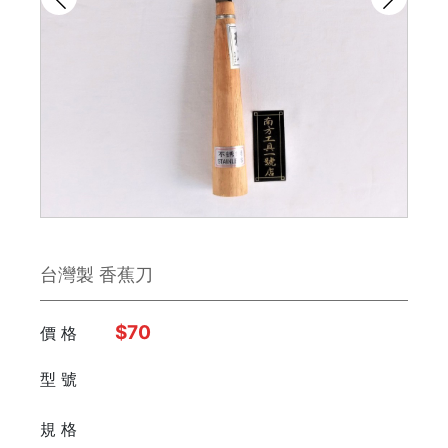
雕刻刀 / 鑿刀
美工刀 / 刀類
銼刀
手鋸
鉗子
台灣製 香蕉刀
板手
日本 Engineer
$70
價 格
型 號
FUJIYA富士劍
⠀⠀⠀
規 格
德國 Knipex