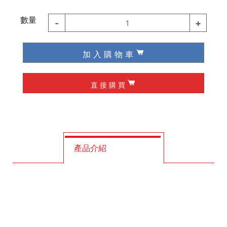
德國 Wiha / Wera
數量
-
+
1
起子類
加 入 購 物 車
夾具
直 接 購 買
槌子
作榫 / 定位
修皮刀 / 刮刀
產品介紹
工程筆
墨斗
釘拔 / 釘送