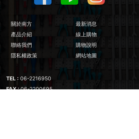
圓鋸機 / 配件
刻磨機 / 配件
關於南方
最新消息
線鋸機 / 軍刀鋸
產品介紹
線上購物
聯絡我們
購物說明
磨切機 / 配件
隱私權政策
網站地圖
電鉋 / 配件
TEL :
06-2216950
鎚鑽 / 配件
FAX :
06-2200695
氣動工具
E-mail :
nangfangtool@gmail.com
ADD :
700
台南市
中西區
友愛街95號
輔助工具/配件
生活藝術家電
COPYRIGHT ©2022
南方工具五金行
版權所有 Website designed