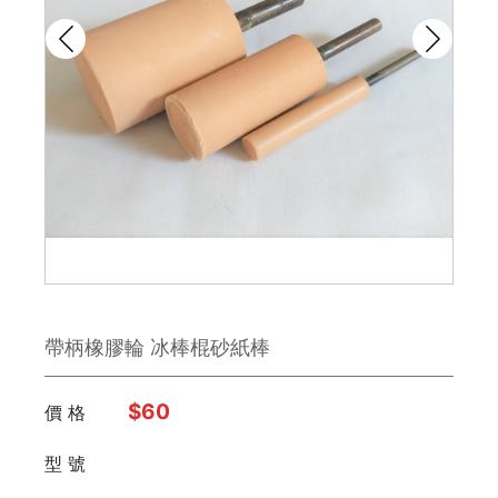
鉋刀
雕刻刀 / 鑿刀
美工刀 / 刀類
銼刀
手鋸
鉗子
帶柄橡膠輪 冰棒棍砂紙棒
板手
日本 Engineer
$60
價 格
型 號
FUJIYA富士劍