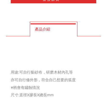
釘拔 / 釘送
Makita 機台
產品介紹
Maktec 牧科
Makita 配件
WORX 威克士
砂紙 / 拋光
用途:可自行黏砂布，研磨木材內孔等
亦可自行修外形，符合自己想要的弧度
鑽頭 / 轉接桿
※柄會有鏽蝕情況
修邊機 / 配件
尺寸:直徑X膠長X總長mm
砂輪機 / 配件