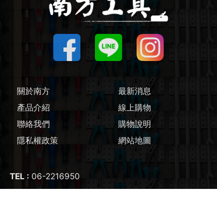
圓鋸機 / 配件
刻磨機 / 配件
線鋸機 / 軍刀鋸
關於南方
最新消息
磨切機 / 配件
產品介紹
線上購物
電鉋 / 配件
聯絡我們
購物說明
隱私權政策
網站地圖
鎚鑽 / 配件
氣動工具
TEL :
06-2216950
FAX :
06-2200695
輔助工具/配件
E-mail :
nangfangtool@gmail.com