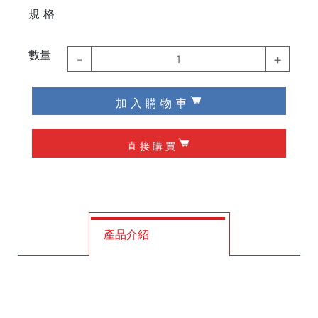
⠀⠀⠀
規 格
德國 Knipex
德國 Wiha / Wera
數量
-
+
1
起子類
加 入 購 物 車
夾具
直 接 購 買
槌子
作榫 / 定位
修皮刀 / 刮刀
產品介紹
工程筆
墨斗