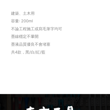
釘拔 / 釘送
建築、土木用
Makita 機台
容量: 200ml
不論工程施工或寫毛筆字均可
Maktec 牧科
墨線穩定不暈開
墨液品質優良不會堵塞
Makita 配件
共4款，黑/白/紅/藍
WORX 威克士
砂紙 / 拋光
鑽頭 / 轉接桿
修邊機 / 配件
砂輪機 / 配件