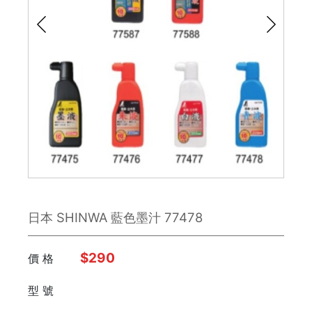
鉋刀
雕刻刀 / 鑿刀
美工刀 / 刀類
銼刀
手鋸
鉗子
日本 SHINWA 藍色墨汁 77478
板手
日本 Engineer
$290
價 格
型 號
FUJIYA富士劍