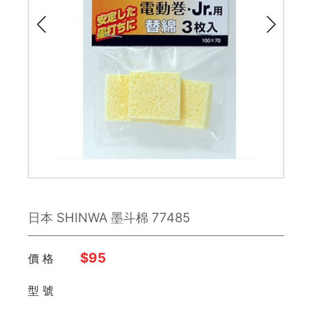
鉋刀
雕刻刀 / 鑿刀
美工刀 / 刀類
銼刀
手鋸
鉗子
日本 SHINWA 墨斗棉 77485
板手
日本 Engineer
$95
價 格
型 號
FUJIYA富士劍