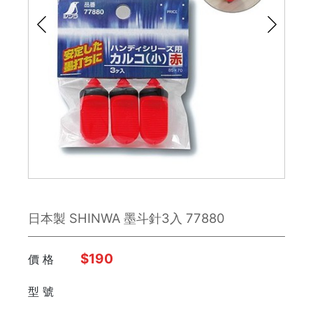
鉋刀
雕刻刀 / 鑿刀
美工刀 / 刀類
銼刀
手鋸
鉗子
日本製 SHINWA 墨斗針3入 77880
板手
日本 Engineer
$190
價 格
型 號
FUJIYA富士劍