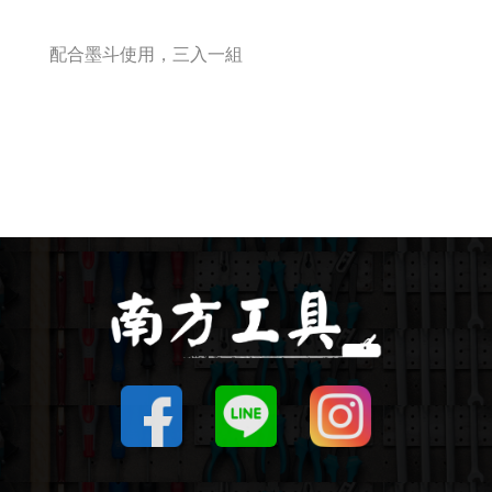
釘拔 / 釘送
配合墨斗使用，三入一組
Makita 機台
Maktec 牧科
Makita 配件
WORX 威克士
砂紙 / 拋光
鑽頭 / 轉接桿
修邊機 / 配件
砂輪機 / 配件