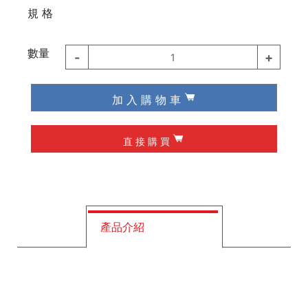
⠀⠀
規 格
德國 Knipex
德國 Wiha / Wera
數量
-
+
1
起子類
加 入 購 物 車
夾具
直 接 購 買
槌子
作榫 / 定位
修皮刀 / 刮刀
產品介紹
工程筆
墨斗