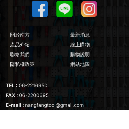
圓鋸機 / 配件
刻磨機 / 配件
關於南方
最新消息
線鋸機 / 軍刀鋸
產品介紹
線上購物
聯絡我們
購物說明
磨切機 / 配件
隱私權政策
網站地圖
電鉋 / 配件
TEL :
06-2216950
鎚鑽 / 配件
FAX :
06-2200695
氣動工具
E-mail :
nangfangtool@gmail.com
ADD :
700
台南市
中西區
友愛街95號
輔助工具/配件