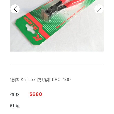
鉋刀
雕刻刀 / 鑿刀
美工刀 / 刀類
銼刀
手鋸
鉗子
德國 Knipex 虎頭鉗 6801160
板手
日本 Engineer
$680
價 格
型 號
FUJIYA富士劍