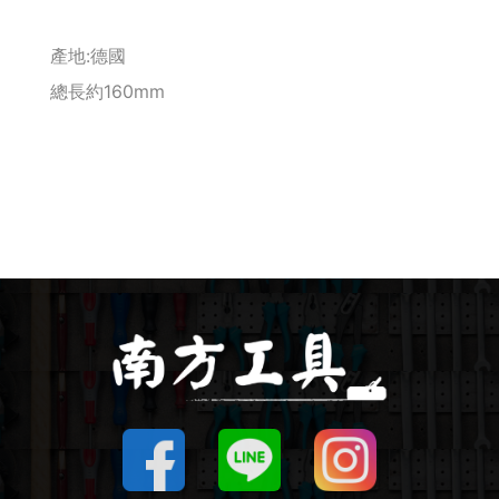
釘拔 / 釘送
產地:德國
總長約160mm
Makita 機台
Maktec 牧科
Makita 配件
WORX 威克士
砂紙 / 拋光
鑽頭 / 轉接桿
修邊機 / 配件
砂輪機 / 配件