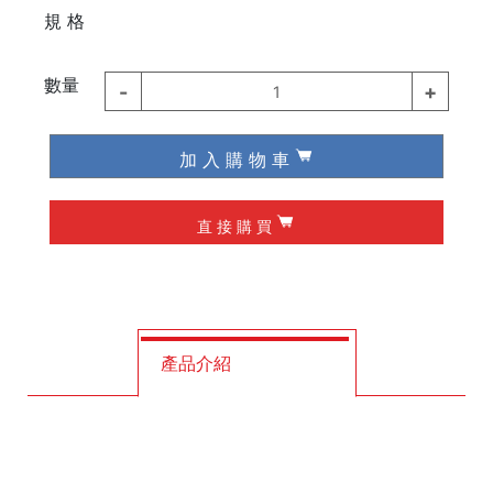
⠀⠀
規 格
德國 Knipex
德國 Wiha / Wera
數量
-
+
1
起子類
加 入 購 物 車
夾具
直 接 購 買
槌子
作榫 / 定位
修皮刀 / 刮刀
產品介紹
工程筆
墨斗