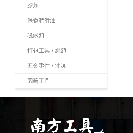
膠類
保養潤滑油
磁鐵類
打包工具 / 繩類
五金零件 / 油漆
園藝工具