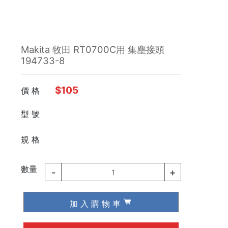
Makita 牧田 RT0700C用 集塵接頭
194733-8
$105
價 格
型 號
⠀⠀
規 格
數量
-
+
1
加 入 購 物 車