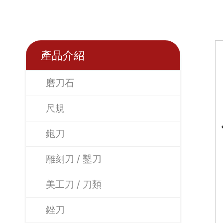
產品介紹
磨刀石
尺規
鉋刀
雕刻刀 / 鑿刀
美工刀 / 刀類
銼刀