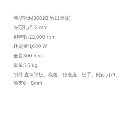
釘拔 / 釘送
新型號:M3602B(牧田藍版)
Makita 機台
夾頭孔徑12 mm
迴轉數:22,000 rpm
Maktec 牧科
耗電量:1,650 W
全長300 mm
Makita 配件
重量5.5 kg
WORX 威克士
附件:直線導板、樣規、修邊座、板手、雕刻刀x1、
筒夾6、8mm
砂紙 / 拋光
鑽頭 / 轉接桿
修邊機 / 配件
砂輪機 / 配件