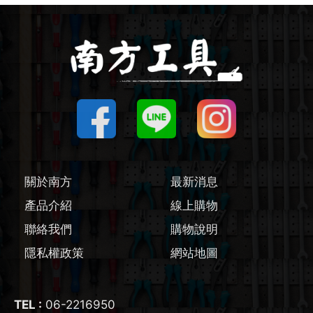
圓鋸機 / 配件
刻磨機 / 配件
線鋸機 / 軍刀鋸
磨切機 / 配件
電鉋 / 配件
關於南方
最新消息
產品介紹
線上購物
鎚鑽 / 配件
聯絡我們
購物說明
氣動工具
隱私權政策
網站地圖
輔助工具/配件
TEL :
06-2216950