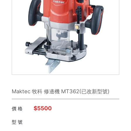
鉋刀
雕刻刀 / 鑿刀
美工刀 / 刀類
銼刀
手鋸
鉗子
Maktec 牧科 修邊機 MT362(已改新型號)
板手
日本 Engineer
$5500
價 格
型 號
FUJIYA富士劍