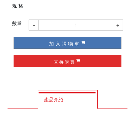
⠀⠀
規 格
德國 Knipex
德國 Wiha / Wera
數量
-
+
1
起子類
加 入 購 物 車
夾具
直 接 購 買
槌子
作榫 / 定位
修皮刀 / 刮刀
產品介紹
工程筆
墨斗