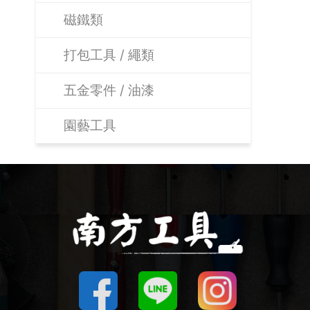
磁鐵類
打包工具 / 繩類
五金零件 / 油漆
園藝工具