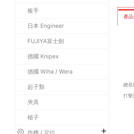
板手
產品
日本 Engineer
FUJIYA富士劍
德國 Knipex
德國 Wiha / Wera
總長
起子類
打擊
夾具
槌子
作榫 / 定位