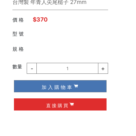
台灣製 年青人尖尾槌子 27mm
$370
價 格
型 號
⠀⠀⠀
規 格
數量
-
+
1
加 入 購 物 車
直 接 購 買