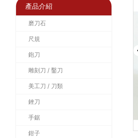
產品介紹
磨刀石
尺規
鉋刀
雕刻刀 / 鑿刀
美工刀 / 刀類
銼刀
手鋸
鉗子