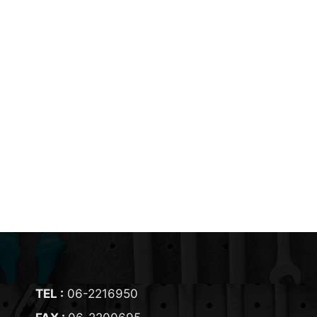
TEL :
06-2216950