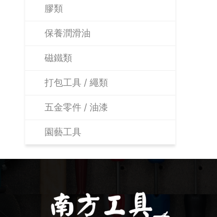
膠類
保養潤滑油
磁鐵類
打包工具 / 繩類
五金零件 / 油漆
園藝工具