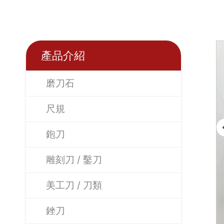
產品介紹
磨刀石
尺規
鉋刀
雕刻刀 / 鑿刀
美工刀 / 刀類
銼刀