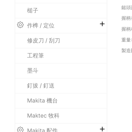
鎚頭面
槌子
握柄長
作榫 / 定位
握柄
重量:
修皮刀 / 刮刀
製造
工程筆
墨斗
釘拔 / 釘送
Makita 機台
Maktec 牧科
Makita 配件