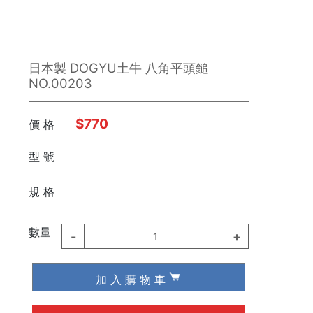
日本製 DOGYU土牛 八角平頭鎚
NO.00203
$770
價 格
型 號
⠀⠀
規 格
數量
-
+
1
加 入 購 物 車