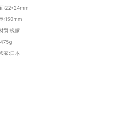
:22*24mm
:150mm
材質:橡膠
475g
國家:日本