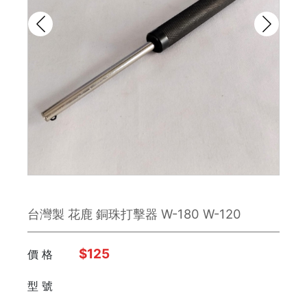
鉋刀
雕刻刀 / 鑿刀
美工刀 / 刀類
銼刀
手鋸
鉗子
台灣製 花鹿 銅珠打擊器 W-180 W-120
板手
日本 Engineer
$125
價 格
型 號
FUJIYA富士劍