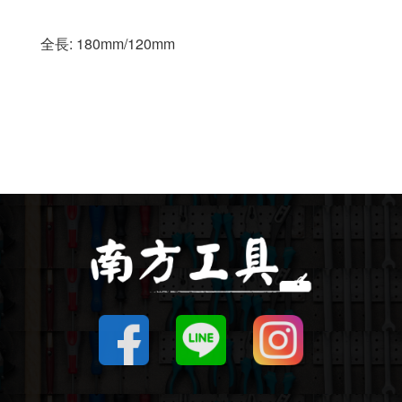
釘拔 / 釘送
全長: 180mm/120mm
Makita 機台
Maktec 牧科
Makita 配件
WORX 威克士
砂紙 / 拋光
鑽頭 / 轉接桿
修邊機 / 配件
砂輪機 / 配件