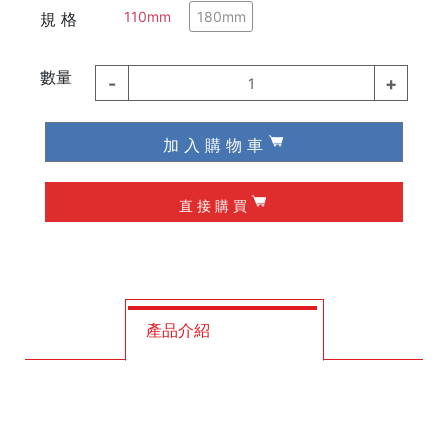
110mm
180mm
規 格
德國 Knipex
德國 Wiha / Wera
數量
-
+
1
起子類
加 入 購 物 車
夾具
直 接 購 買
槌子
作榫 / 定位
修皮刀 / 刮刀
產品介紹
工程筆
墨斗