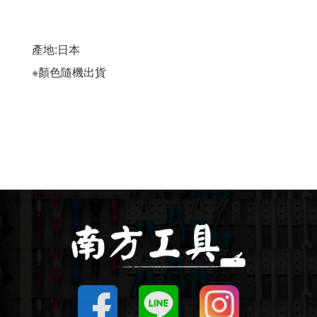
Makita 機台
產地:日本 
Maktec 牧科
※顏色隨機出貨
Makita 配件
WORX 威克士
砂紙 / 拋光
鑽頭 / 轉接桿
修邊機 / 配件
砂輪機 / 配件