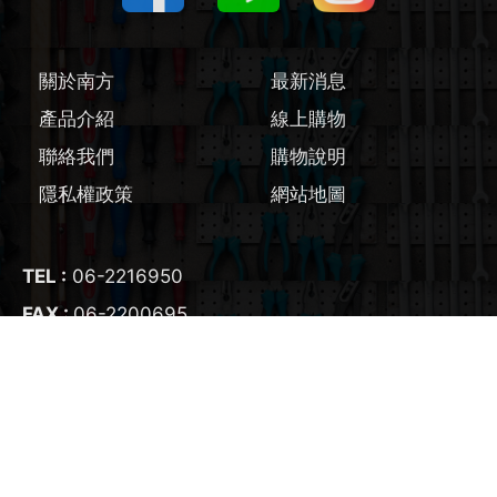
圓鋸機 / 配件
刻磨機 / 配件
關於南方
最新消息
產品介紹
線上購物
線鋸機 / 軍刀鋸
聯絡我們
購物說明
磨切機 / 配件
隱私權政策
網站地圖
電鉋 / 配件
TEL :
06-2216950
鎚鑽 / 配件
FAX :
06-2200695
氣動工具
E-mail :
nangfangtool@gmail.com
ADD :
700
台南市
中西區
友愛街95號
輔助工具/配件
生活藝術家電
COPYRIGHT ©2022
南方工具五金行
版權所有 Website designed
by RENU