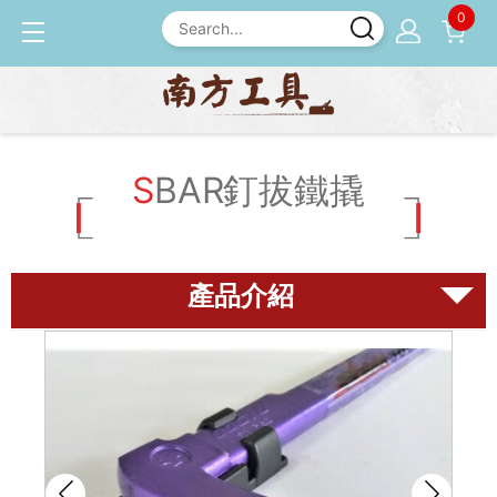
0
產品介紹
釘拔 / 釘送
日本製 DOGYU土牛 釘拔拔
釘器
SBAR釘拔鐵撬
磨刀石
尺規
鉋刀