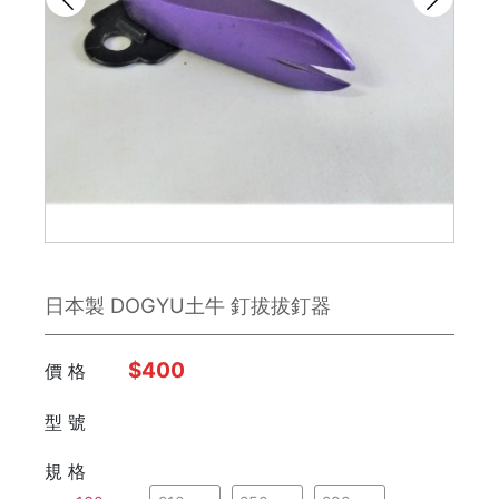
雕刻刀 / 鑿刀
美工刀 / 刀類
銼刀
手鋸
鉗子
日本製 DOGYU土牛 釘拔拔釘器
板手
日本 Engineer
$400
價 格
型 號
FUJIYA富士劍
規 格
德國 Knipex