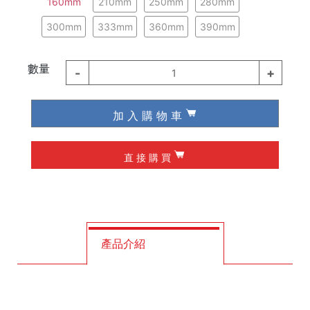
160mm
210mm
250mm
280mm
德國 Wiha / Wera
300mm
333mm
360mm
390mm
起子類
數量
-
+
1
夾具
加 入 購 物 車
槌子
直 接 購 買
作榫 / 定位
修皮刀 / 刮刀
工程筆
產品介紹
墨斗
釘拔 / 釘送