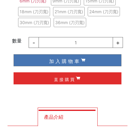
6mm (刀刃寬)
9mm (刀刃寬)
15mm (刀刃寬)
德國 Wiha / Wera
18mm (刀刃寬)
21mm (刀刃寬)
24mm (刀刃寬)
30mm (刀刃寬)
36mm (刀刃寬)
起子類
數量
夾具
-
+
1
槌子
加 入 購 物 車
作榫 / 定位
直 接 購 買
修皮刀 / 刮刀
工程筆
產品介紹
墨斗
釘拔 / 釘送