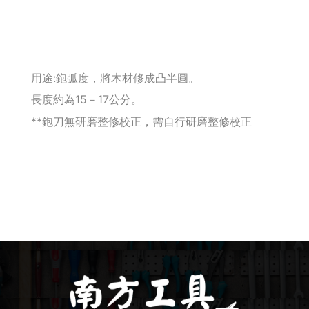
Makita 機台
Maktec 牧科
用途:鉋弧度，將木材修成凸半圓。
長度約為15－17公分。
Makita 配件
**鉋刀無研磨整修校正，需自行研磨整修校正
WORX 威克士
砂紙 / 拋光
鑽頭 / 轉接桿
修邊機 / 配件
砂輪機 / 配件