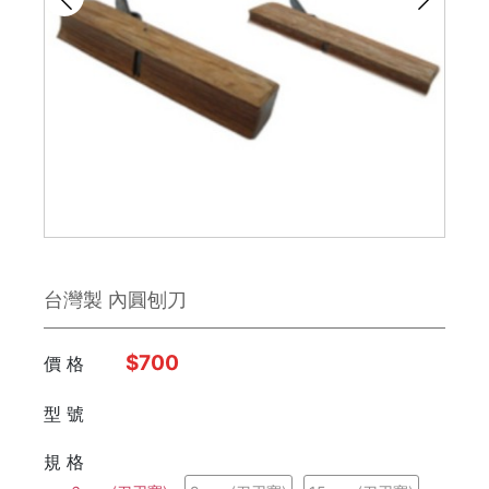
雕刻刀 / 鑿刀
美工刀 / 刀類
銼刀
手鋸
鉗子
台灣製 內圓刨刀
板手
日本 Engineer
$700
價 格
型 號
FUJIYA富士劍
規 格
德國 Knipex