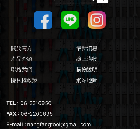
圓鋸機 / 配件
刻磨機 / 配件
線鋸機 / 軍刀鋸
關於南方
最新消息
磨切機 / 配件
產品介紹
線上購物
電鉋 / 配件
聯絡我們
購物說明
隱私權政策
網站地圖
鎚鑽 / 配件
氣動工具
TEL :
06-2216950
FAX :
06-2200695
輔助工具/配件
E-mail :
nangfangtool@gmail.com
生活藝術家電
ADD :
700
台南市
中西區
友愛街95號