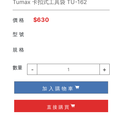
Tumax 卡扣式工具袋 TU-162
$630
價 格
型 號
⠀⠀
規 格
數量
-
+
1
加 入 購 物 車
直 接 購 買