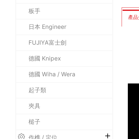
板手
產品
日本 Engineer
FUJIYA富士劍
德國 Knipex
德國 Wiha / Wera
起子類
夾具
槌子
作榫 / 定位