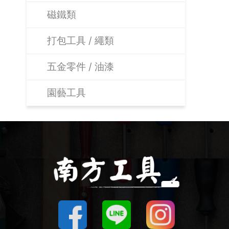
磁鐵類
打包工具 / 繩類
五金零件 / 油漆
園藝工具