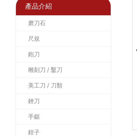
產品介紹
磨刀石
尺規
鉋刀
雕刻刀 / 鑿刀
美工刀 / 刀類
銼刀
手鋸
鉗子