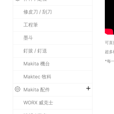
修皮刀 / 刮刀
工程筆
墨斗
可直
釘拔 / 釘送
超多
*每
Makita 機台
Maktec 牧科
Makita 配件
WORX 威克士