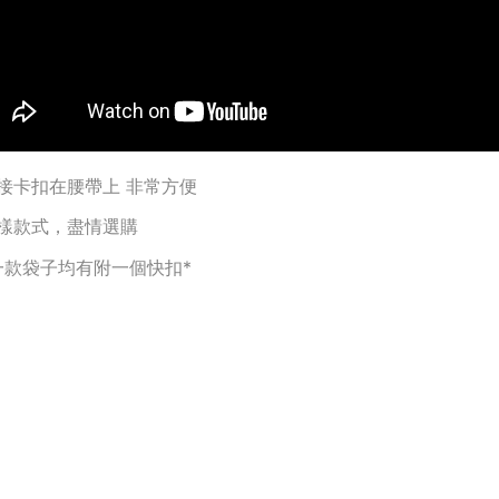
接卡扣在腰帶上 非常方便
樣款式，盡情選購
一款袋子均有附一個快扣*