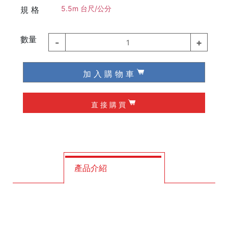
5.5m 台尺/公分
規 格
德國 Knipex
德國 Wiha / Wera
數量
-
+
1
起子類
加 入 購 物 車
夾具
直 接 購 買
槌子
作榫 / 定位
修皮刀 / 刮刀
產品介紹
工程筆
墨斗