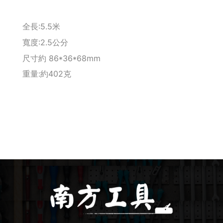
釘拔 / 釘送
全長:5.5米
Makita 機台
寬度:2.5公分
尺寸約 86*36*68mm
Maktec 牧科
重量:約402克
Makita 配件
WORX 威克士
砂紙 / 拋光
鑽頭 / 轉接桿
修邊機 / 配件
砂輪機 / 配件