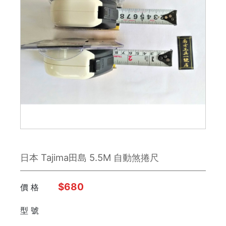
鉋刀
雕刻刀 / 鑿刀
美工刀 / 刀類
銼刀
手鋸
鉗子
日本 Tajima田島 5.5M 自動煞捲尺
板手
日本 Engineer
$680
價 格
型 號
FUJIYA富士劍