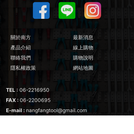
圓鋸機 / 配件
刻磨機 / 配件
關於南方
最新消息
線鋸機 / 軍刀鋸
產品介紹
線上購物
聯絡我們
購物說明
磨切機 / 配件
隱私權政策
網站地圖
電鉋 / 配件
鎚鑽 / 配件
TEL :
06-2216950
FAX :
06-2200695
氣動工具
E-mail :
nangfangtool@gmail.com
輔助工具/配件
ADD :
700
台南市
中西區
友愛街95號