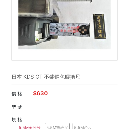
鉋刀
雕刻刀 / 鑿刀
美工刀 / 刀類
銼刀
手鋸
日本 KDS GT 不鏽鋼包膠捲尺
鉗子
板手
$630
價 格
日本 Engineer
型 號
規 格
FUJIYA富士劍
5.5M全公分
5.5M魯班尺
5.5M台尺