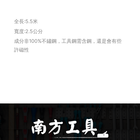
釘拔 / 釘送
全長:5.5米
Makita 機台
寬度:2.5公分
成分非100%不鏽鋼，工具鋼需含鋼，還是會有些
Maktec 牧科
許磁性
Makita 配件
WORX 威克士
砂紙 / 拋光
鑽頭 / 轉接桿
修邊機 / 配件
砂輪機 / 配件