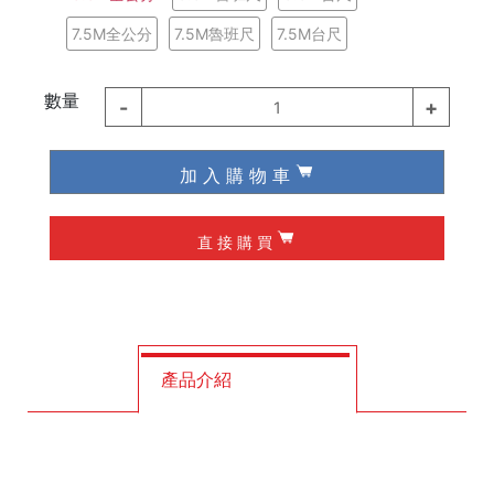
德國 Knipex
7.5M全公分
7.5M魯班尺
7.5M台尺
德國 Wiha / Wera
數量
-
+
1
起子類
加 入 購 物 車
夾具
直 接 購 買
槌子
作榫 / 定位
修皮刀 / 刮刀
產品介紹
工程筆
墨斗