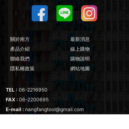
圓鋸機 / 配件
刻磨機 / 配件
關於南方
最新消息
線鋸機 / 軍刀鋸
產品介紹
線上購物
磨切機 / 配件
聯絡我們
購物說明
隱私權政策
網站地圖
電鉋 / 配件
鎚鑽 / 配件
TEL :
06-2216950
FAX :
06-2200695
氣動工具
E-mail :
nangfangtool@gmail.com
輔助工具/配件
ADD :
700
台南市
中西區
友愛街95號