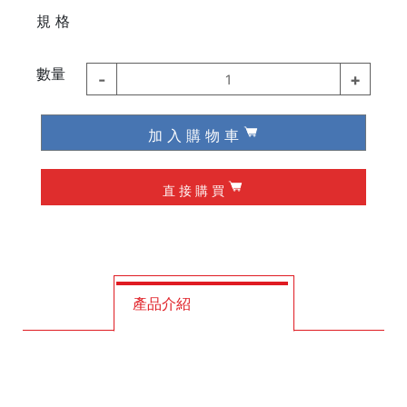
⠀⠀
規 格
德國 Knipex
德國 Wiha / Wera
數量
-
+
1
起子類
加 入 購 物 車
夾具
直 接 購 買
槌子
作榫 / 定位
修皮刀 / 刮刀
產品介紹
工程筆
墨斗