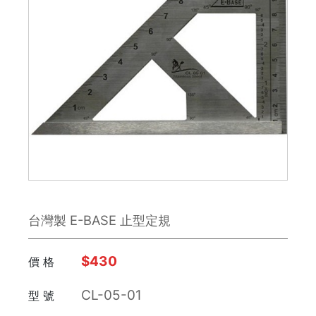
鉋刀
雕刻刀 / 鑿刀
美工刀 / 刀類
銼刀
手鋸
鉗子
台灣製 E-BASE 止型定規
板手
日本 Engineer
$430
價 格
CL-05-01
型 號
FUJIYA富士劍