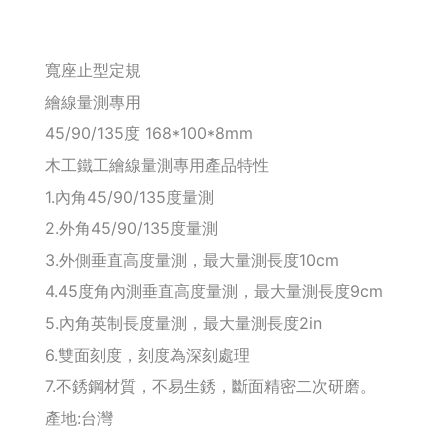
釘拔 / 釘送
寬座止型定規
Makita 機台
繪線量測專用
45/90/135度 168*100*8mm
Maktec 牧科
木工鐵工繪線量測專用產品特性
Makita 配件
1.內角45/90/135度量測
2.外角45/90/135度量測
WORX 威克士
3.外側垂直高度量測，最大量測長度10cm
砂紙 / 拋光
4.45度角內測垂直高度量測，最大量測長度9cm
5.內角英制長度量測，最大量測長度2in
鑽頭 / 轉接桿
6.雙面刻度，刻度為深刻處理
7.不銹鋼材質，不易生銹，斷面精密二次研磨。
修邊機 / 配件
產地:台灣
砂輪機 / 配件