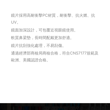
釘拔 / 釘送
鏡片採用高耐衝擊PC材質，耐衝擊、抗火燃、抗
Makita 機台
UV。
鏡面加深設計，可包覆近視眼鏡使用。
Maktec 牧科
軟質鼻梁墊，長時間配戴更加舒適。
鏡片抗刮強化處理，不易刮傷。
Makita 配件
通過經濟部商檢局商檢合格，符合CNS7177規範及
WORX 威克士
歐洲、美國認證合格。
砂紙 / 拋光
鑽頭 / 轉接桿
修邊機 / 配件
砂輪機 / 配件