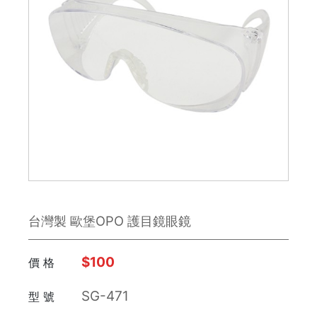
鉋刀
雕刻刀 / 鑿刀
美工刀 / 刀類
銼刀
手鋸
鉗子
台灣製 歐堡OPO 護目鏡眼鏡
板手
日本 Engineer
$100
價 格
SG-471
型 號
FUJIYA富士劍