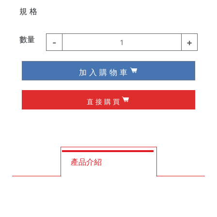
⠀⠀⠀
規 格
德國 Knipex
德國 Wiha / Wera
數量
-
+
1
起子類
加 入 購 物 車
夾具
直 接 購 買
槌子
作榫 / 定位
修皮刀 / 刮刀
產品介紹
工程筆
墨斗