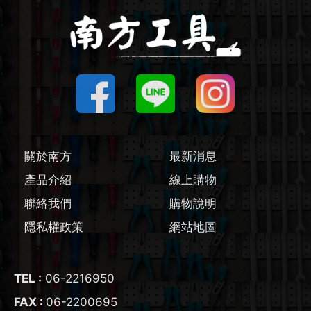
圓鋸機 / 配件
刻磨機 / 配件
線鋸機 / 軍刀鋸
磨切機 / 配件
關於南方
最新消息
電鉋 / 配件
產品介紹
線上購物
聯絡我們
購物說明
鎚鑽 / 配件
隱私權政策
網站地圖
氣動工具
TEL :
06-2216950
輔助工具/配件
FAX :
06-2200695