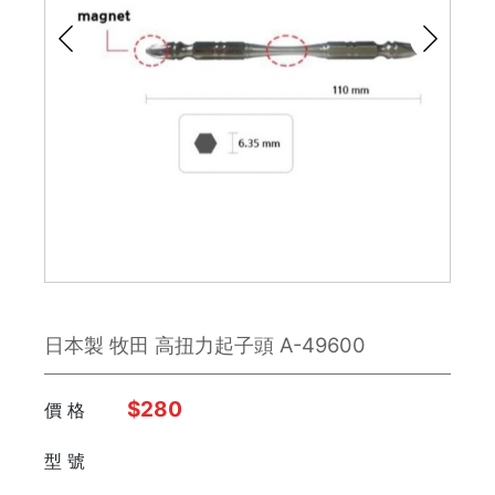
鉋刀
雕刻刀 / 鑿刀
美工刀 / 刀類
銼刀
手鋸
鉗子
日本製 牧田 高扭力起子頭 A-49600
板手
日本 Engineer
$280
價 格
型 號
FUJIYA富士劍