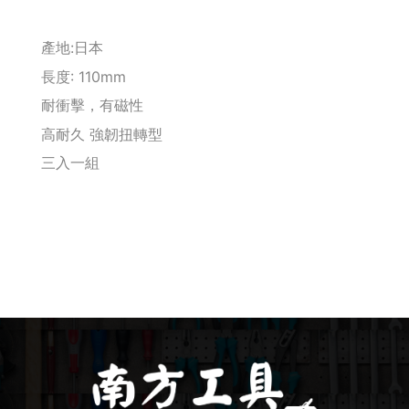
釘拔 / 釘送
產地:日本
長度: 110mm
Makita 機台
耐衝擊，有磁性
Maktec 牧科
高耐久 強韌扭轉型
三入一組
Makita 配件
WORX 威克士
砂紙 / 拋光
鑽頭 / 轉接桿
修邊機 / 配件
砂輪機 / 配件