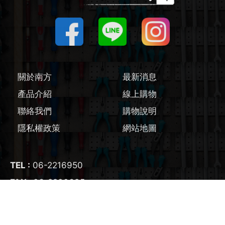
圓鋸機 / 配件
刻磨機 / 配件
線鋸機 / 軍刀鋸
關於南方
最新消息
產品介紹
線上購物
磨切機 / 配件
聯絡我們
購物說明
電鉋 / 配件
隱私權政策
網站地圖
鎚鑽 / 配件
TEL :
06-2216950
氣動工具
FAX :
06-2200695
E-mail :
nangfangtool@gmail.com
輔助工具/配件
ADD :
700
台南市
中西區
友愛街95號