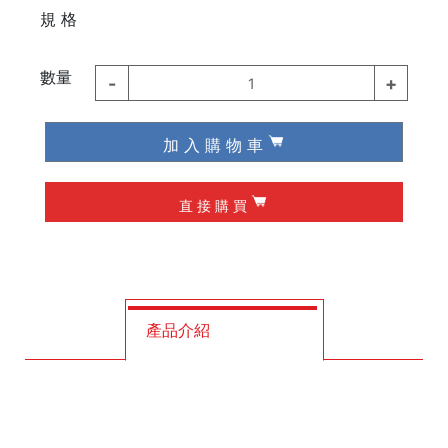
⠀⠀⠀
規 格
德國 Knipex
德國 Wiha / Wera
數量
-
+
1
起子類
加 入 購 物 車
夾具
直 接 購 買
槌子
作榫 / 定位
修皮刀 / 刮刀
產品介紹
工程筆
墨斗