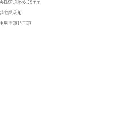
快插頭規格:6.35mm
以磁鐵吸附
使用單頭起子頭