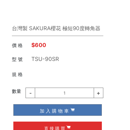
台灣製 SAKURA櫻花 極短90度轉角器
$600
價 格
TSU-90SR
型 號
⠀⠀
規 格
數量
-
+
1
加 入 購 物 車
直 接 購 買