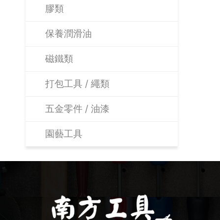
膠類
保養潤滑油
磁鐵類
打包工具 / 繩類
五金零件 / 油漆
園藝工具