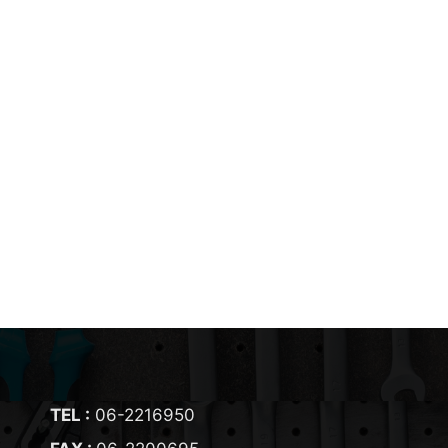
TEL :
06-2216950