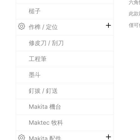
六角
槌子
此款
僅可
作榫 / 定位
修皮刀 / 刮刀
工程筆
墨斗
釘拔 / 釘送
Makita 機台
Maktec 牧科
Makita 配件