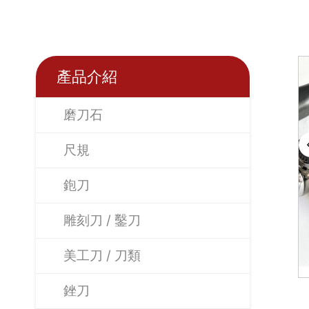
產品介紹
磨刀石
尺規
鉋刀
雕刻刀 / 鑿刀
美工刀 / 刀類
銼刀