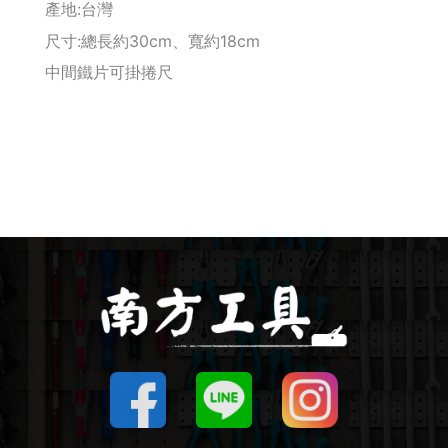
產地:台灣
尺寸:總長約30cm、寬約18cm
Makita 機台
中間鐵片可掛捲尺
Maktec 牧科
Makita 配件
WORX 威克士
砂紙 / 拋光
鑽頭 / 轉接桿
修邊機 / 配件
砂輪機 / 配件