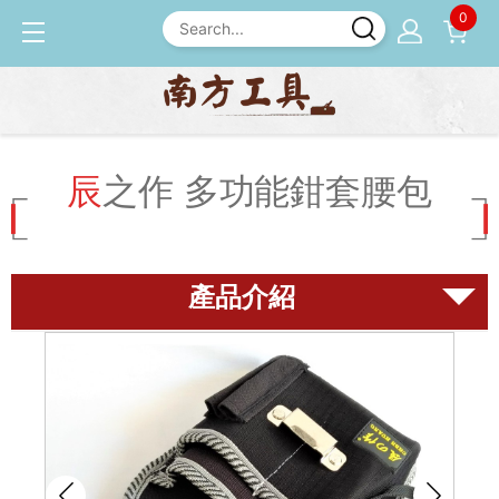
0
產品介紹
工具袋 / 收納箱
辰之作 多功能鉗套腰包
辰之作 多功能鉗套腰包
磨刀石
尺規
鉋刀