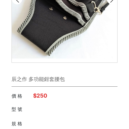
雕刻刀 / 鑿刀
美工刀 / 刀類
銼刀
手鋸
鉗子
辰之作 多功能鉗套腰包
板手
日本 Engineer
$250
價 格
型 號
FUJIYA富士劍
⠀⠀⠀
規 格
德國 Knipex