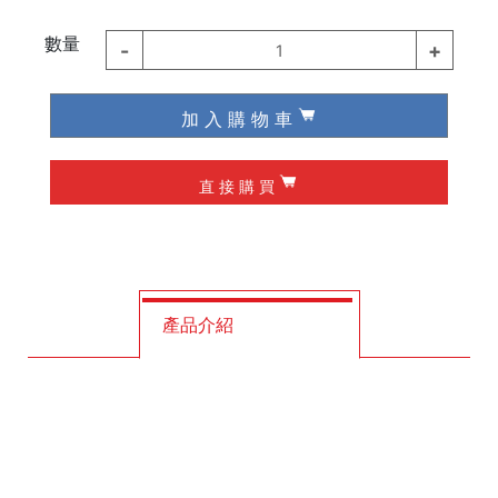
德國 Wiha / Wera
數量
-
+
1
起子類
加 入 購 物 車
夾具
直 接 購 買
槌子
作榫 / 定位
修皮刀 / 刮刀
產品介紹
工程筆
墨斗
釘拔 / 釘送