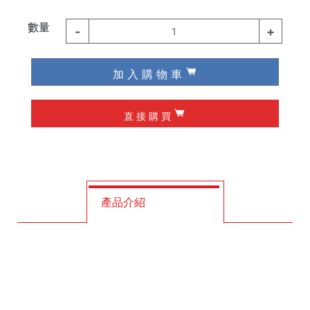
德國 Wiha / Wera
數量
-
+
1
起子類
加 入 購 物 車
夾具
直 接 購 買
槌子
作榫 / 定位
修皮刀 / 刮刀
產品介紹
工程筆
墨斗
釘拔 / 釘送