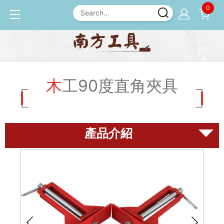
0
產品介紹
夾具
木工90度直角夾具
木工90度直角夾具
磨刀石
尺規
鉋刀