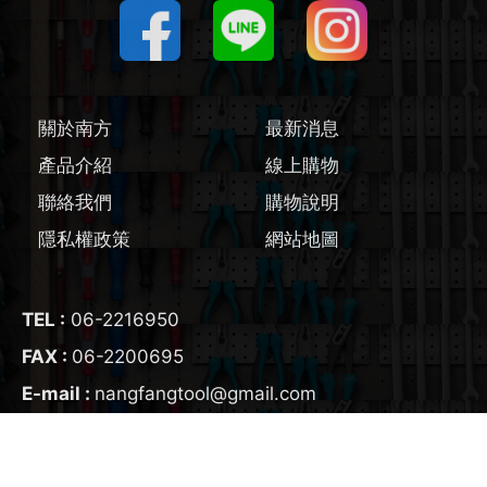
圓鋸機 / 配件
刻磨機 / 配件
線鋸機 / 軍刀鋸
關於南方
最新消息
產品介紹
線上購物
磨切機 / 配件
聯絡我們
購物說明
電鉋 / 配件
隱私權政策
網站地圖
鎚鑽 / 配件
TEL :
06-2216950
氣動工具
FAX :
06-2200695
E-mail :
nangfangtool@gmail.com
輔助工具/配件
ADD :
700
台南市
中西區
友愛街95號
生活藝術家電