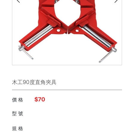
雕刻刀 / 鑿刀
美工刀 / 刀類
銼刀
手鋸
鉗子
木工90度直角夾具
板手
日本 Engineer
$70
價 格
型 號
FUJIYA富士劍
⠀⠀
規 格
德國 Knipex