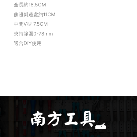
全長約18.5CM
側邊斜邊處約11CM
Makita 機台
中間V型 7.5CM
Maktec 牧科
夾持範圍0-78mm
適合DIY使用
Makita 配件
WORX 威克士
砂紙 / 拋光
鑽頭 / 轉接桿
修邊機 / 配件
砂輪機 / 配件