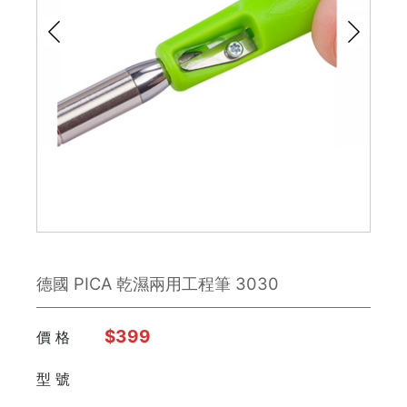
鉋刀
雕刻刀 / 鑿刀
美工刀 / 刀類
銼刀
手鋸
鉗子
德國 PICA 乾濕兩用工程筆 3030
板手
日本 Engineer
$399
價 格
型 號
FUJIYA富士劍