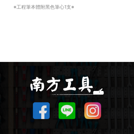
※工程筆本體附黑色筆心1支※
圓鋸機 / 配件
刻磨機 / 配件
線鋸機 / 軍刀鋸
磨切機 / 配件
電鉋 / 配件
鎚鑽 / 配件
氣動工具
輔助工具/配件