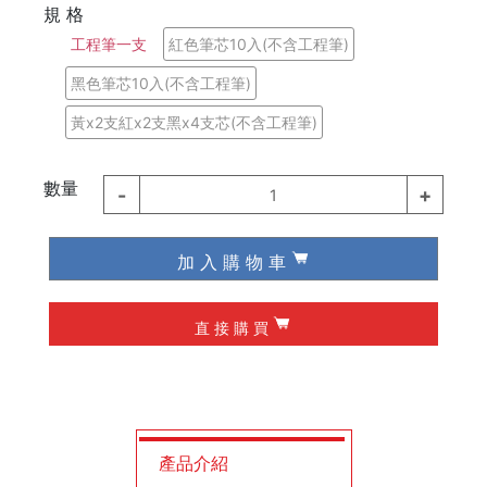
規 格
德國 Knipex
工程筆一支
紅色筆芯10入(不含工程筆)
德國 Wiha / Wera
黑色筆芯10入(不含工程筆)
黃x2支紅x2支黑x4支芯(不含工程筆)
起子類
數量
夾具
-
+
1
槌子
加 入 購 物 車
作榫 / 定位
直 接 購 買
修皮刀 / 刮刀
工程筆
產品介紹
墨斗