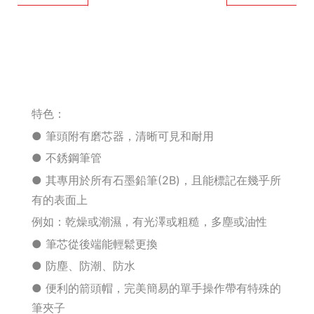
釘拔 / 釘送
Makita 機台
Maktec 牧科
特色：
Makita 配件
● 筆頭附有磨芯器，清晰可見和耐用
● 不銹鋼筆管
WORX 威克士
● 其專用於所有石墨鉛筆(2B)，且能標記在幾乎所
有的表面上
砂紙 / 拋光
例如：乾燥或潮濕，有光澤或粗糙，多塵或油性
鑽頭 / 轉接桿
● 筆芯從後端能輕鬆更換
● 防塵、防潮、防水
修邊機 / 配件
● 便利的箭頭帽，完美簡易的單手操作帶有特殊的
筆夾子
砂輪機 / 配件